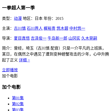
一拳超人第一季
类型：
动漫
地区：
日本
年份：
2015
主演：
古川慎
石川界人
梶裕贵
悠木碧
中村悠一
导演：
夏目真悟
吉泽俊一
牛岛新一郎
山冈实
久木晃嗣
简介：
曾经，埼玉（古川慎 配音）只是一介平凡的上班族，
某日，在偶然之中遇见了遭到变种螃蟹攻击的少年，心中升腾
起了正义
详细 >
立即播放
加个电影
加个电影
第01集
第02集
第03集