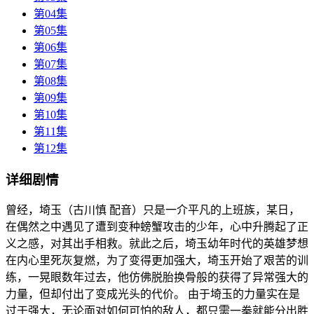
第04集
第05集
第06集
第07集
第08集
第09集
第10集
第11集
第12集
详细剧情
曾经，埼玉（古川慎 配音）只是一介平凡的上班族，某日，
在偶然之中遇见了遭到变种螃蟹攻击的少年，心中升腾起了正
义之感，对其出手相救。就此之后，埼玉幼年时代的英雄梦想
在内心里死灰复燃，为了变得更加强大，埼玉开始了艰苦的训
练，一晃眼数年过去，他仿佛脱胎换骨般的获得了异常强大的
力量，但却付出了变成光头的代价。 由于埼玉的力量实在是
过于强大，无论面对如何可怕的敌人，都只需一拳就能分出胜