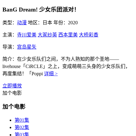
BanG Dream! 少女乐团派对！
类型：
动漫
地区：
日本
年份：
2020
主演：
寺川爱美
大冢纱英
西本里美
大桥彩香
导演：
宫岛星矢
简介：
在少女乐队们之间，不为人熟知的那个圣地——
livehouse「CiRCLE」之上，变成萌萌三头身的少女乐队们，
再度集结！「Poppi
详细 >
立即播放
加个电影
加个电影
第01集
第02集
第03集