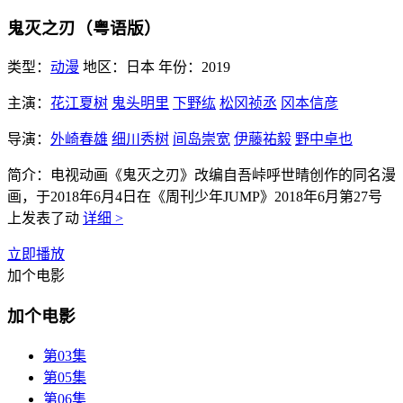
鬼灭之刃（粤语版）
类型：
动漫
地区：
日本
年份：
2019
主演：
花江夏树
鬼头明里
下野纮
松冈祯丞
冈本信彦
导演：
外崎春雄
细川秀树
间岛崇宽
伊藤祐毅
野中卓也
简介：
电视动画《鬼灭之刃》改编自吾峠呼世晴创作的同名漫
画，于2018年6月4日在《周刊少年JUMP》2018年6月第27号
上发表了动
详细 >
立即播放
加个电影
加个电影
第03集
第05集
第06集