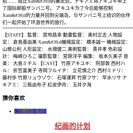
前…… 阻止Xam&#39;d的暴走后，ナキアミ将アキユキ带上
了国际邮船ザンバニ号。 アキユキ为了今后能够控制
Xam&#39;d的力量并回到尖端岛，与ザンバニ号上结识的伙伴
们一起开始了环游世界的旅行。
================================================
【STAFF】 監督： 宮地昌幸 動畫監督： 奥村正志 人物設
定： 倉島亜由美 Xam&#39;d機械設定： 橋本誠一 機械設定：
山根公利 人形設定： 水畑健二 美術監督： 青井孝 色彩設
計： 梅崎ひろこ 撮影監督： 宮原洋平 編集： 坂本久美子 音
楽： 大島ミチル 【CAST】 竹原アキユキ： 阿部敦 西村ハ
ル： 折笠富美子 寺岡フルイチ： 立花慎之介 西村ミドリ：
藤村歩 竹原リュウゾウ： 石塚運昇 竹原フサ： 早水リサ ナ
キアミ： 三瓶由布子 紅皮伊舟： 玉井夕海
猜你喜欢
第81-100集完结
纪画的计划