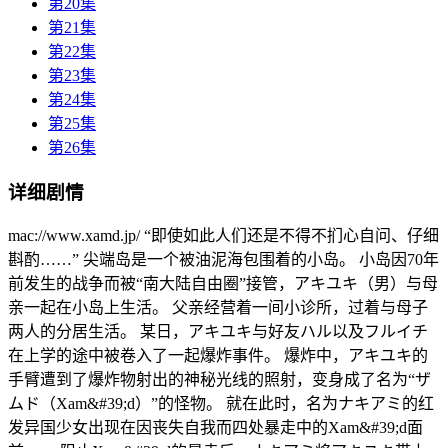
第20集
第21集
第22集
第23集
第24集
第25集
第26集
详细剧情
mac://www.xamd.jp/ “即使如此人们还是不得不扪心自问、仔细
斟酌……” 尖端岛是一个被油泥海包围着的小岛。 小岛因70年
前发生的战争而被“南大陆自由圈”接管，アキユキ（男）与母
亲一起在小岛上生活。 父亲经营着一间小诊所，过着与母子
两人的分居生活。 某日，アキユキ与好友ハル以及フルイチ
在上学的途中被卷入了一起爆炸事件。 爆炸中，アキユキ的
手臂遭到了爆炸物射出的神秘光线的照射，变身成了名为“ザ
ムド（Xam&#39;d）”的怪物。 就在此时，名为ナキアミ的红
发异国少女出现在因丧失自我而四处暴走中的Xam&#39;d面