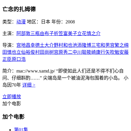
亡念的扎姆德
类型：
动漫
地区：
日本
年份：
2008
主演：
阿部敦三瓶由布子折笠富美子立花慎之介
导演：
宫地昌幸德土大介野村和也池添隆博三宅和男宫繁之绵
田慎也立仙裕俊村田尚树宫原秀二中川聪筱崎康行矢吹勉安藤
正臣原口浩
简介：
mac://www.xamd.jp/ “即使如此人们还是不得不扪心自
问、仔细斟酌……” 尖端岛是一个被油泥海包围着的小岛。 小
岛因70年
详细 >
立即播放
加个电影
加个电影
第01集