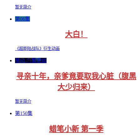
暂无简介
第06集
大白！
《超能陆战队》衍生动画
第61-71集完结
寻亲十年，亲爹竟要取我心脏（腹黑
大少归来）
暂无简介
第150集
蜡笔小新 第一季