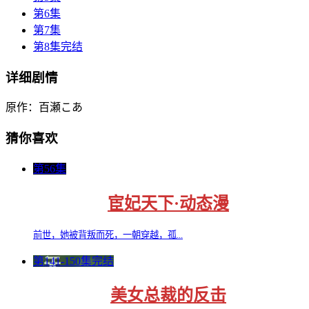
第6集
第7集
第8集完结
详细剧情
原作：百瀬こあ
猜你喜欢
第56集
宦妃天下·动态漫
前世，她被背叛而死，一朝穿越，孤...
第141-150集完结
美女总裁的反击