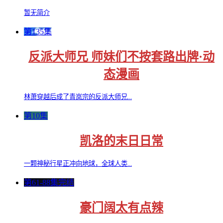
暂无简介
第135集
反派大师兄 师妹们不按套路出牌·动
态漫画
林萧穿越后成了青岚宗的反派大师兄...
第10集
凯洛的末日日常
一颗神秘行星正冲向地球，全球人类...
第61-88集完结
豪门阔太有点辣