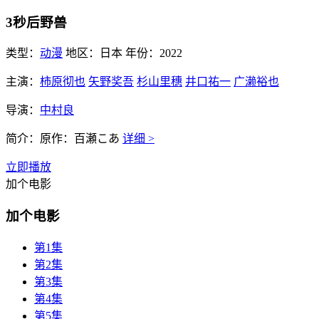
3秒后野兽
类型：
动漫
地区：
日本
年份：
2022
主演：
柿原彻也
矢野奖吾
杉山里穗
井口祐一
广濑裕也
导演：
中村良
简介：
原作：百瀬こあ
详细 >
立即播放
加个电影
加个电影
第1集
第2集
第3集
第4集
第5集