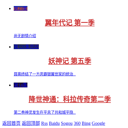
第23集
翼年代记 第一季
尚无剧情介绍
第328集完结
妖神记 第五季
聂离终结了一方恶霸银翼世家的统治...
第14集
降世神通：科拉传奇第二季
第二卷神灵发生在平息了共和城平隐...
返回首页
返回顶部
Rss
Baidu
Sogou
360
Bing
Google