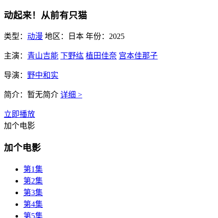
动起来！从前有只猫
类型：
动漫
地区：
日本
年份：
2025
主演：
青山吉能
下野纮
植田佳奈
宫本佳那子
导演：
野中和实
简介：
暂无简介
详细 >
立即播放
加个电影
加个电影
第1集
第2集
第3集
第4集
第5集