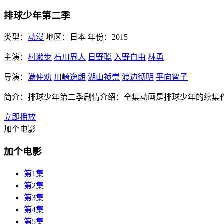
排球少年第二季
类型：
动漫
地区：
日本
年份：
2015
主演：
村濑步
石川界人
日野聪
入野自由
林勇
导演：
满仲劝
川崎逸朗
湖山祯崇
渡边彻明
平向智子
简介：
排球少年第二季剧情介绍：全集动画是排球少年的续集
立即播放
加个电影
加个电影
第1集
第2集
第3集
第4集
第5集