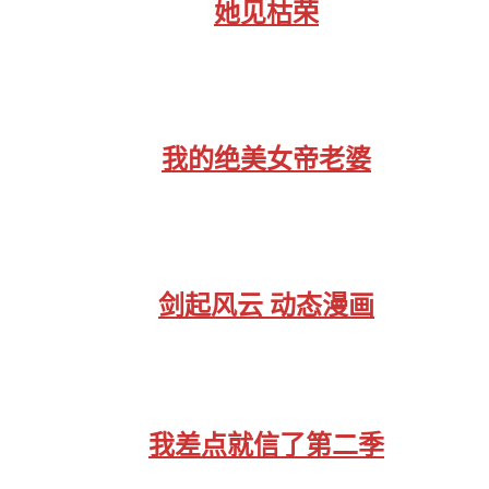
她见枯荣
我的绝美女帝老婆
剑起风云 动态漫画
我差点就信了第二季