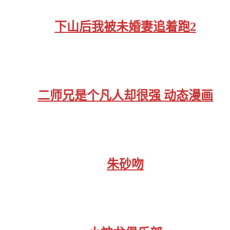
下山后我被未婚妻追着跑2
二师兄是个凡人却很强 动态漫画
朱砂吻