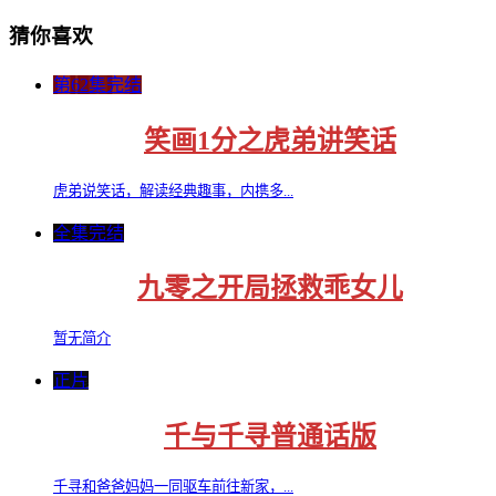
猜你喜欢
第62集完结
笑画1分之虎弟讲笑话
虎弟说笑话，解读经典趣事，内携多...
全集完结
九零之开局拯救乖女儿
暂无简介
正片
千与千寻普通话版
千寻和爸爸妈妈一同驱车前往新家，...