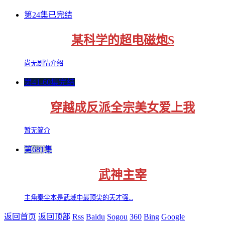
第24集已完结
某科学的超电磁炮S
尚无剧情介绍
第41-60集完结
穿越成反派全宗美女爱上我
暂无简介
第681集
武神主宰
主角秦尘本是武域中最顶尖的天才强...
返回首页
返回顶部
Rss
Baidu
Sogou
360
Bing
Google