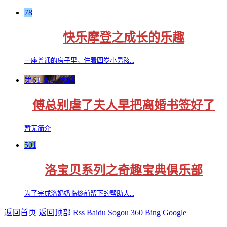
78
快乐摩登之成长的乐趣
一座普通的房子里，住着四岁小男孩...
第61-81集完结
傅总别虐了夫人早把离婚书签好了
暂无简介
501
洛宝贝系列之奇趣宝典俱乐部
为了完成洛奶奶临终前留下的帮助人...
返回首页
返回顶部
Rss
Baidu
Sogou
360
Bing
Google