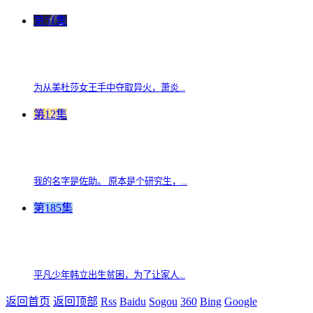
第51集
为从美杜莎女王手中夺取异火，萧炎...
第12集
我的名字是佐助。 原本是个研究生，...
第185集
平凡少年韩立出生贫困，为了让家人...
返回首页
返回顶部
Rss
Baidu
Sogou
360
Bing
Google