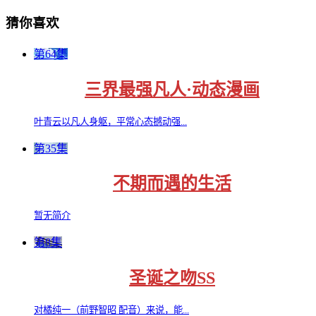
猜你喜欢
第64集
三界最强凡人·动态漫画
叶青云以凡人身躯，平常心态撼动强...
第35集
不期而遇的生活
暂无简介
第8集
圣诞之吻SS
对橘纯一（前野智昭 配音）来说，能...