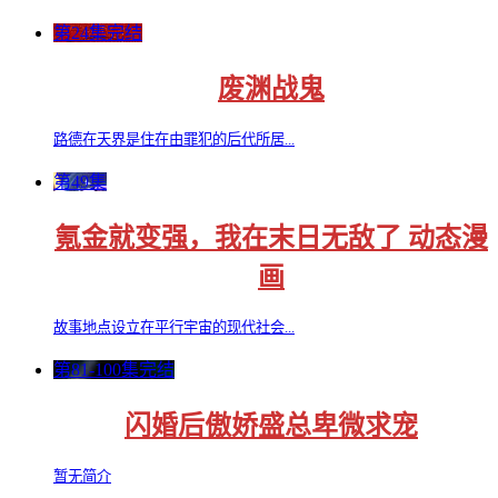
第24集完结
废渊战鬼
路德在天界是住在由罪犯的后代所居...
第49集
氪金就变强，我在末日无敌了 动态漫
画
故事地点设立在平行宇宙的现代社会...
第81-100集完结
闪婚后傲娇盛总卑微求宠
暂无简介