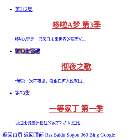
第312集
哆啦A梦 第3季
哆啦A梦是一只来自未来世界的猫型机...
第13集完结
彻夜之歌
“我第一次在夜里，没跟任何人说就出...
第73集
一等家丁 第一季
见过比贵族还猖狂的家丁吗？见过比...
返回首页
返回顶部
Rss
Baidu
Sogou
360
Bing
Google