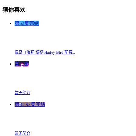
猜你喜欢
第52集完结
佩奇（海莉·博德 Harley Bird 配音...
第12集
暂无简介
第81-92集完结
暂无简介