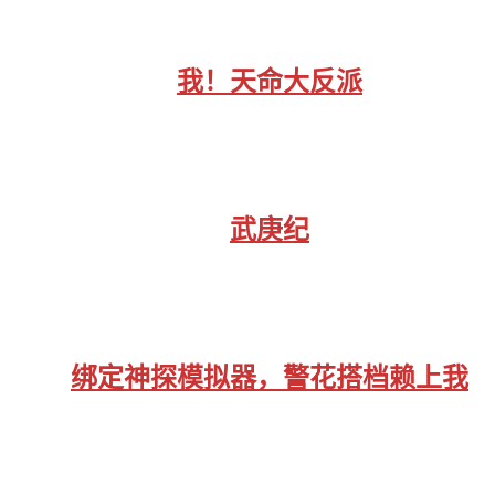
我！天命大反派
武庚纪
绑定神探模拟器，警花搭档赖上我