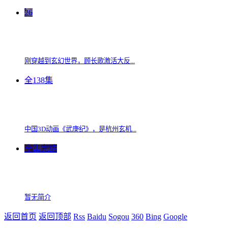
26
刚穿越到玄幻世界，顾长歌激活大反...
全138集
中国3D动画《武庚纪》，是杭州玄机...
全集完结
暂无简介
返回首页
返回顶部
Rss
Baidu
Sogou
360
Bing
Google