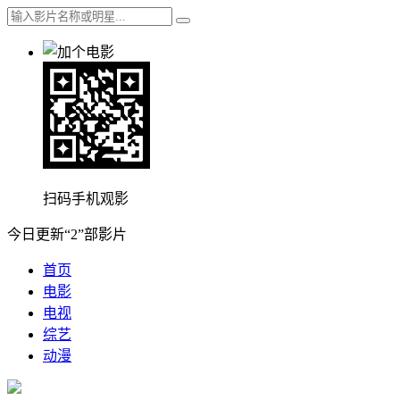
扫码手机观影
今日更新“2”部影片
首页
电影
电视
综艺
动漫