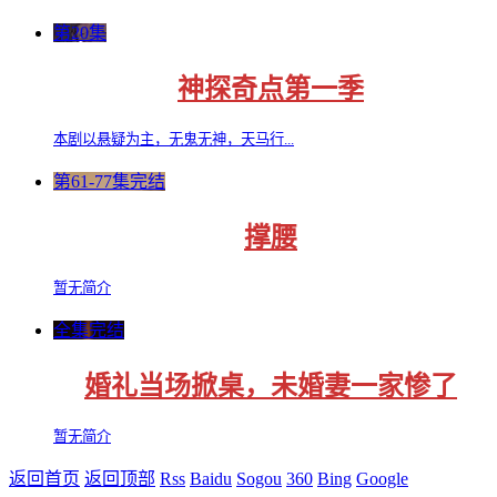
第20集
神探奇点第一季
本剧以悬疑为主，无鬼无神，天马行...
第61-77集完结
撑腰
暂无简介
全集完结
婚礼当场掀桌，未婚妻一家惨了
暂无简介
返回首页
返回顶部
Rss
Baidu
Sogou
360
Bing
Google