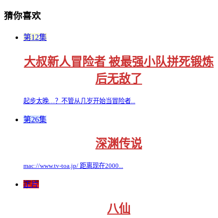
猜你喜欢
第12集
大叔新人冒险者 被最强小队拼死锻炼
后无敌了
起步太晚…？不管从几岁开始当冒险者...
第26集
深渊传说
mac://www.tv-toa.jp/ 距离现在2000...
正片
八仙