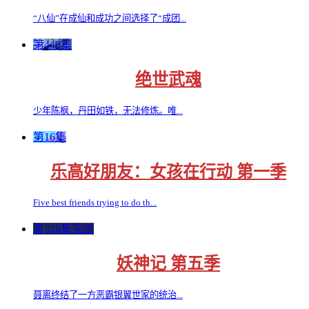
“八仙”在成仙和成功之间选择了“成团...
第440集
绝世武魂
少年陈枫，丹田如铁，无法修炼。唯...
第16集
乐高好朋友：女孩在行动 第一季
Five best friends trying to do th...
第328集完结
妖神记 第五季
聂离终结了一方恶霸银翼世家的统治...