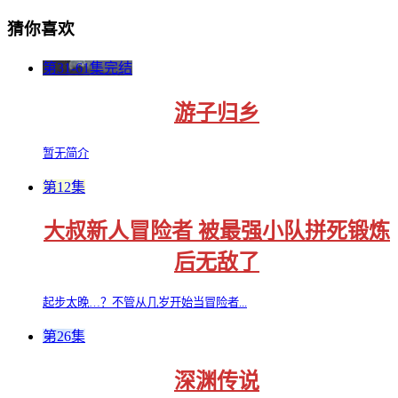
猜你喜欢
第31-61集完结
游子归乡
暂无简介
第12集
大叔新人冒险者 被最强小队拼死锻炼
后无敌了
起步太晚…？不管从几岁开始当冒险者...
第26集
深渊传说