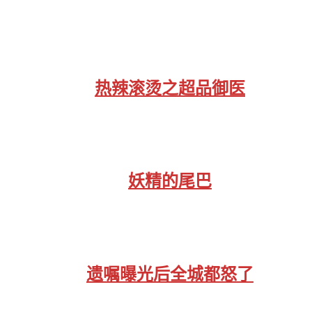
热辣滚烫之超品御医
妖精的尾巴
遗嘱曝光后全城都怒了