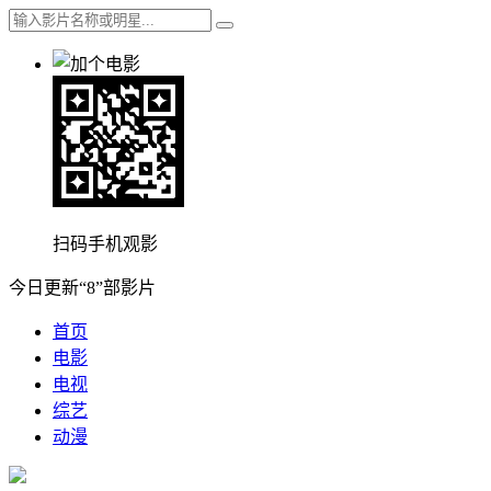
扫码手机观影
今日更新“8”部影片
首页
电影
电视
综艺
动漫