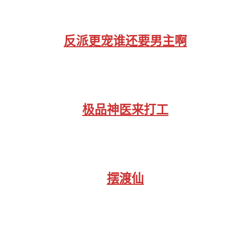
反派更宠谁还要男主啊
极品神医来打工
摆渡仙