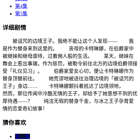
第4集
第5集
详细剧情
被诅咒的边境王子。我绝不能让这个人发现—— 我
是作为替身来到这里的。 丧母的卡特琳娜，在伯爵家中
被继妹和继母虐待，过着佣人般的生活。 某天，继妹在
舞会上惹出事端，作为惩罚，被勒令前往北方的边境伯爵领接
受「礼仪见习」。 伯爵家爱女心切，便让卡特琳娜作为
替身顶替前往。 她荒谬地被送往治理边境的「被诅咒的
王子」身边…… 卡特琳娜颤抖着抵达了边境领地，
然而，那位传闻中冷酷无情的王子，却给予了她意想不到的优
厚待遇——？ 纯洁无瑕的替身千金，与冰之王子孕育爱
情的恋爱奇幻故事！
猜你喜欢
第12集