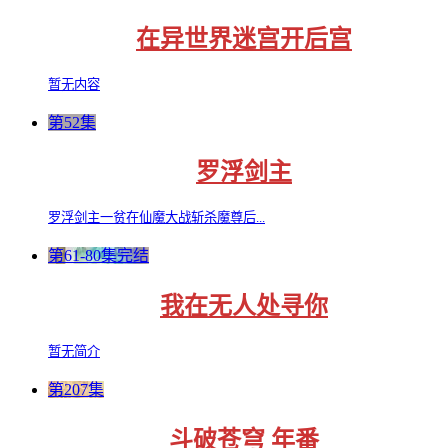
在异世界迷宫开后宫
暂无内容
第52集
罗浮剑主
罗浮剑主一贫在仙魔大战斩杀魔尊后...
第61-80集完结
我在无人处寻你
暂无简介
第207集
斗破苍穹 年番