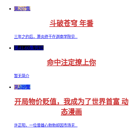
第207集
斗破苍穹 年番
三年之约后，萧炎终于在迦南学院见...
第41-60集完结
命中注定撩上你
暂无简介
第129集
开局物价贬值，我成为了世界首富 动
态漫画
许正阳，一位曾雄心勃勃却因市场无...