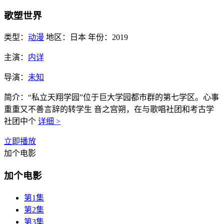
歌塑世界
类型：
动漫
地区：
日本
年份：
2019
主演：
内详
导演：
未知
简介：
“私立天翔学园”位于巨大学园都市群的第七学区。心事
重重又不善言辞的转学生 音之宫朔，在与歌唱社团和考古学
社团中个
详细 >
立即播放
加个电影
加个电影
第1集
第2集
第3集