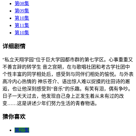
第08集
第09集
第10集
第11集
第10集
详细剧情
“私立天翔学园”位于巨大学园都市群的第七学区。心事重重又
不善言辞的转学生 音之宫朔，在与歌唱社团和考古学社团中
个性丰富的同学相处后，感受到与同伴们相处的愉悦。与外表
高冷内心热情的 神乐苍介、语出惊人难以捉摸的往田诗的邂
逅，也让他深刻感受到“音乐”的乐趣。有笑有泪，偶有争吵。
日子一天天过去，他发现自己身上正发生着从未有过的改
变……这是讲述少年们努力生活的青春物语。
猜你喜欢
第27集