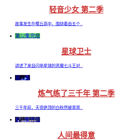
轻音少女 第二季
故事发生在樱丘高中，围绕着由五个...
第52集完结
星球卫士
讲述了来自闪电星球的恶魔七斗王对...
第52集
炼气练了三千年 第二季
三千年前，天资绝顶的白秋然被青冥...
第74集完结
人间最得意