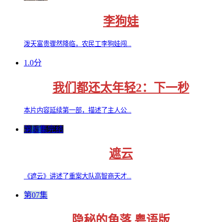
李狗娃
泼天富贵骤然降临，农民工李狗娃闯...
1.0分
我们都还太年轻2：下一秒
本片内容延续第一部，描述了主人公...
第35集完结
遮云
《遮云》讲述了重案大队高智商天才...
第07集
隐秘的角落 粤语版