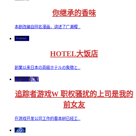
你继承的香味
本剧改编自同名漫画，讲述了广濑樱...
第08集
HOTEL大饭店
創業以来日本の高級ホテルの象徴と...
第08集完结
追踪者游戏W 职权骚扰的上司是我的
前女友
在游戏开发公司工作的春本树已经工...
2.0分