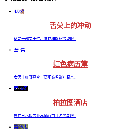
4.0分
舌尖上的冲动
这是一部关于性、食物和隐秘欲望的...
全9集
虹色病历簿
女医生红野真空（高畑充希饰）原本...
第06集
柏拉图酒店
曾在日本饭店业界排行前几名的老牌...
第08集