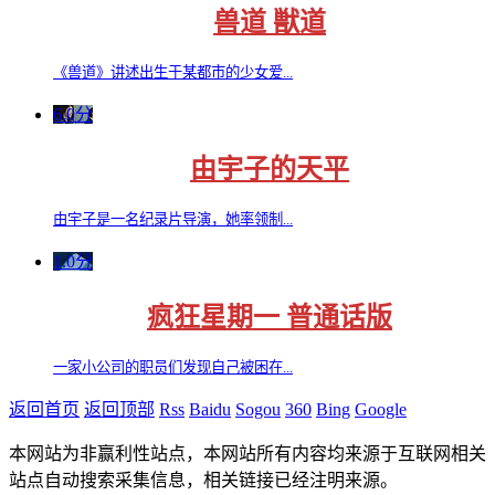
兽道 獣道
《兽道》讲述出生于某都市的少女爱...
6.0分
由宇子的天平
由宇子是一名纪录片导演，她率领制...
1.0分
疯狂星期一 普通话版
一家小公司的职员们发现自己被困在...
返回首页
返回顶部
Rss
Baidu
Sogou
360
Bing
Google
本网站为非赢利性站点，本网站所有内容均来源于互联网相关
站点自动搜索采集信息，相关链接已经注明来源。