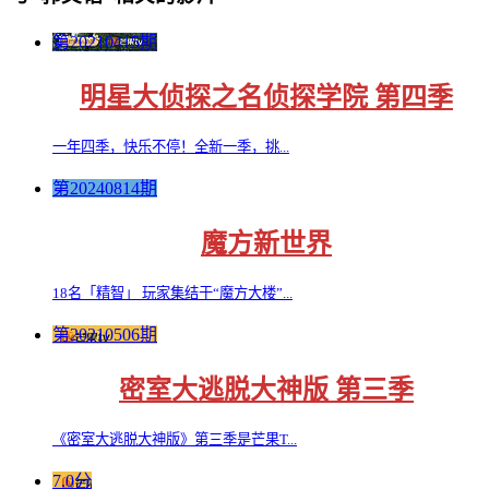
第20210415期
明星大侦探之名侦探学院 第四季
一年四季，快乐不停！全新一季，挑...
第20240814期
魔方新世界
18名「精智」 玩家集结于“魔方大楼”...
第20210506期
密室大逃脱大神版 第三季
《密室大逃脱大神版》第三季是芒果T...
7.0分