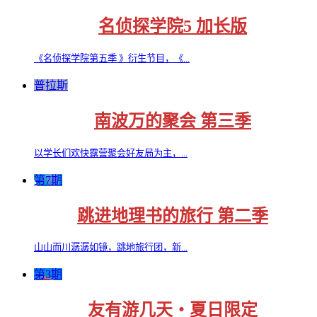
名侦探学院5 加长版
《名侦探学院第五季 》衍生节目，《...
普拉斯
南波万的聚会 第三季
以学长们欢快露营聚会好友局为主，...
第7期
跳进地理书的旅行 第二季
山山而川潺潺如镜，跳地旅行团，新...
第3期
友有游几天・夏日限定