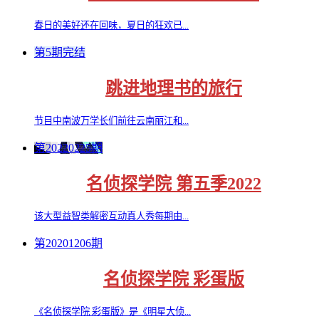
春日的美好还在回味，夏日的狂欢已...
第5期完结
跳进地理书的旅行
节目中南波万学长们前往云南丽江和...
第20220225期
名侦探学院 第五季2022
该大型益智类解密互动真人秀每期由...
第20201206期
名侦探学院 彩蛋版
《名侦探学院 彩蛋版》是《明星大侦...