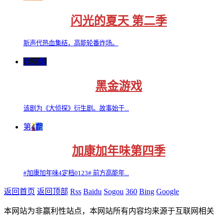
闪光的夏天 第二季
新声代热血集结，高能轮番炸场。
第20集
黑金游戏
该剧为《大侦探》衍生剧。故事始于...
第4期
加康加年味第四季
#加康加年味4定档0123# 前方高能年...
返回首页
返回顶部
Rss
Baidu
Sogou
360
Bing
Google
本网站为非赢利性站点，本网站所有内容均来源于互联网相关