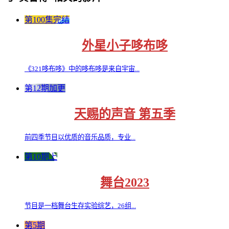
第100集完结
外星小子哆布哆
《321哆布哆》中的哆布哆是来自宇宙...
第12期加更
天赐的声音 第五季
前四季节目以优质的音乐品质，专业...
第10期上
舞台2023
节目是一档舞台生存实验综艺，26组...
第5期