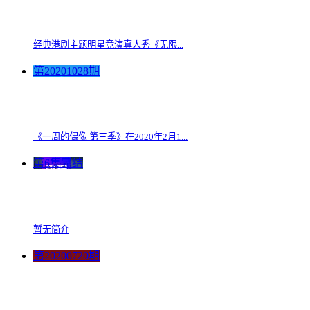
经典港剧主题明星竞演真人秀《无限...
第20201028期
《一周的偶像 第三季》在2020年2月1...
第6集完结
暂无简介
第20200720期