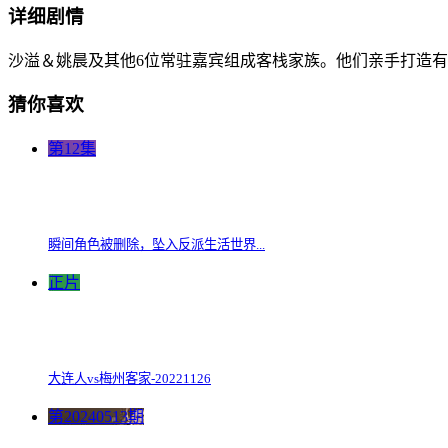
详细剧情
沙溢＆姚晨及其他6位常驻嘉宾组成客栈家族。他们亲手打造
猜你喜欢
第12集
瞬间角色被删除，坠入反派生活世界...
正片
大连人vs梅州客家-20221126
第20240513期