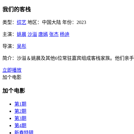
我们的客栈
类型：
综艺
地区：
中国大陆
年份：
2023
主演：
姚晨
沙溢
唐嫣
张杰
杨迪
导演：
吴彤
简介：
沙溢＆姚晨及其他6位常驻嘉宾组成客栈家族。他们亲
立即播放
加个电影
加个电影
第1期
第2期
第3期
第4期
新春特辑