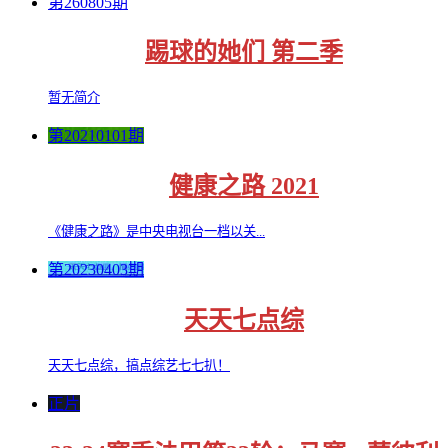
第260805期
踢球的她们 第二季
暂无简介
第20210101期
健康之路 2021
《健康之路》是中央电视台一档以关...
第20230403期
天天七点综
天天七点综，搞点综艺七七扒！
正片