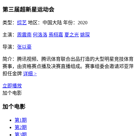
第三届超新星运动会
类型：
综艺
地区：
中国大陆
年份：
2020
主演：
周震南
何洛洛
焉栩嘉
夏之光
姚琛
导演：
张以豪
简介：
腾讯视频、腾讯体育联合出品打造的大型明星竞技体育
赛事，由资格赛点播及决赛直播组成。赛事组委会邀请邓亚萍
担任金牌
详细 >
立即播放
加个电影
加个电影
第1期
第2期
第3期