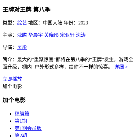
王牌对王牌 第八季
类型：
综艺
地区：
中国大陆
年份：
2023
主演：
沈腾
华晨宇
关晓彤
宋亚轩
沈涛
导演：
吴彤
简介：
最大的“重聚惊喜”都将在第八季的“王牌”发生，游戏全
面升级，棚内+户外形式多样，给你不一样的惊喜。
详细 >
立即播放
加个电影
加个电影
精编篇
第1期
第1期会员版
第2期