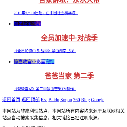
百家讲坛：永乐大帝
2010年5月10日起，由中国社会科学院...
加更版第12期
全员加速中·对战季
《全员加速中·对战季》是由湖南卫视...
惊喜收官小彩蛋完结
爸爸当家 第二季
《爸爸当家》第二季是由芒果TV制作...
返回首页
返回顶部
Rss
Baidu
Sogou
360
Bing
Google
本网站为非赢利性站点，本网站所有内容均来源于互联网相关
站点自动搜索采集信息，相关链接已经注明来源。