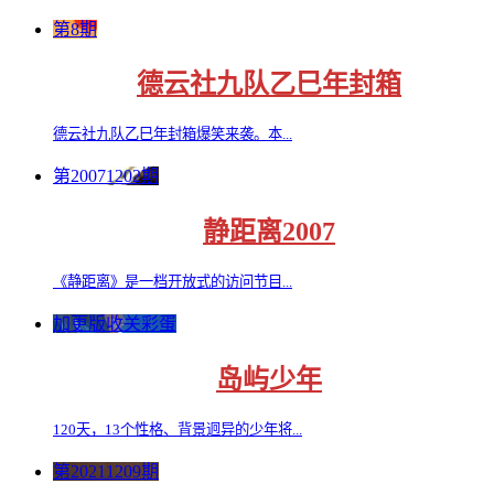
第8期
德云社九队乙巳年封箱
德云社九队乙巳年封箱爆笑来袭。本...
第20071202期
静距离2007
《静距离》是一档开放式的访问节目...
加更版收关彩蛋
岛屿少年
120天，13个性格、背景迥异的少年将...
第20211209期