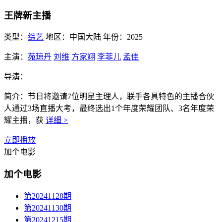
王牌新主播
类型：
综艺
地区：
中国大陆
年份：
2025
主演：
苑琼丹
刘维
方家翊
李菲儿
孟佳
导演：
简介：
节日将邀请7位明星主理人，联手各具特色的主播合伙
人通过3场直播大考，最终选出1个年度荣耀团队、3名年度荣
耀主播，获
详细 >
立即播放
加个电影
加个电影
第20241128期
第20241130期
第20241215期