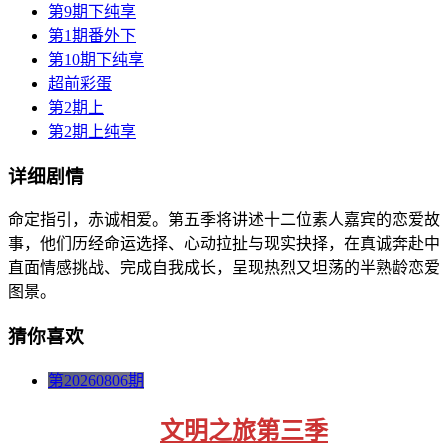
第9期下纯享
第1期番外下
第10期下纯享
超前彩蛋
第2期上
第2期上纯享
详细剧情
命定指引，赤诚相爱。第五季将讲述十二位素人嘉宾的恋爱故
事，他们历经命运选择、心动拉扯与现实抉择，在真诚奔赴中
直面情感挑战、完成自我成长，呈现热烈又坦荡的半熟龄恋爱
图景。
猜你喜欢
第20260806期
文明之旅第三季