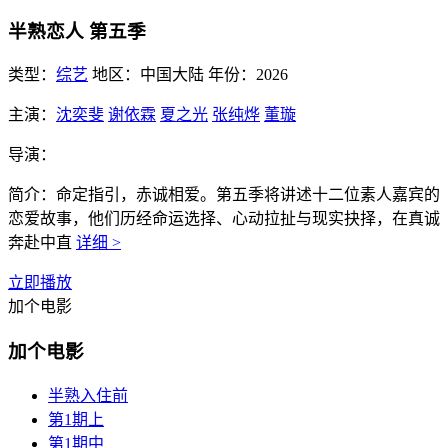
半熟恋人 第五季
类型：
综艺
地区：
中国大陆
年份：
2026
主演：
沈奕斐
谢依霖
夏之光
张纯烨
董璇
导演：
简介：
命定指引，赤诚相爱。第五季将讲述十二位素人嘉宾的
恋爱故事，他们历经命运选择、心动拉扯与现实抉择，在真诚
奔赴中直
详细 >
立即播放
加个电影
加个电影
半熟入住前
第1期上
第1期中