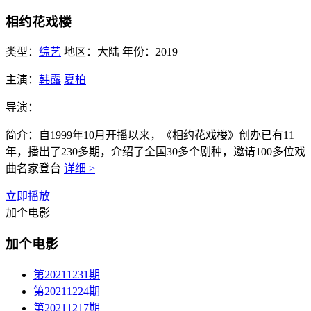
相约花戏楼
类型：
综艺
地区：
大陆
年份：
2019
主演：
韩露
夏柏
导演：
简介：
自1999年10月开播以来，《相约花戏楼》创办已有11
年，播出了230多期，介绍了全国30多个剧种，邀请100多位戏
曲名家登台
详细 >
立即播放
加个电影
加个电影
第20211231期
第20211224期
第20211217期