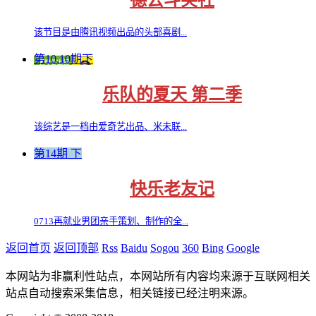
德云斗笑社
该节目是由腾讯视频出品的头部喜剧...
第10.10期下
乐队的夏天 第二季
该综艺是一档由爱奇艺出品、米未联...
第14期 下
快乐老友记
0713再就业男团亲手策划、制作的全...
返回首页
返回顶部
Rss
Baidu
Sogou
360
Bing
Google
本网站为非赢利性站点，本网站所有内容均来源于互联网相关
站点自动搜索采集信息，相关链接已经注明来源。