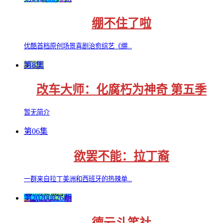
绷不住了啦
优酷首档原创场景喜剧治愈综艺《绷...
第8集
改车大师：化腐朽为神奇 第五季
暂无简介
第06集
欲罢不能：拉丁裔
一群来自拉丁美洲和西班牙的热辣单...
第20200826期