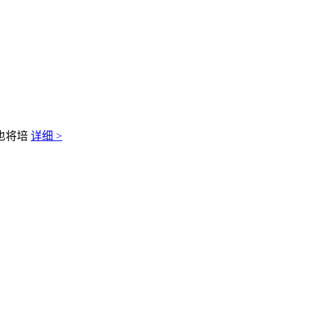
也将培
详细 >