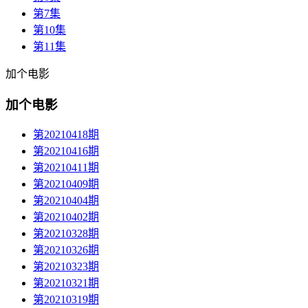
第7集
第10集
第11集
加个电影
加个电影
第20210418期
第20210416期
第20210411期
第20210409期
第20210404期
第20210402期
第20210328期
第20210326期
第20210323期
第20210321期
第20210319期