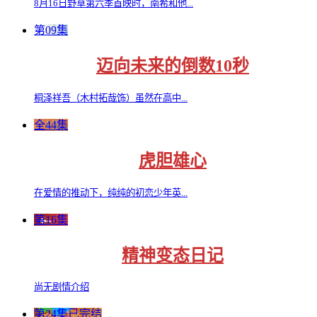
8月16日野草第六季首映时，南希和他...
第09集
迈向未来的倒数10秒
桐泽祥吾（木村拓哉饰）虽然在高中...
全44集
虎胆雄心
在爱情的推动下，纯纯的初恋少年英...
第16集
精神变态日记
尚无剧情介绍
第24集已完结