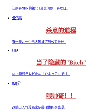
该剧是NHK的第108部晨间剧，是以日...
全7集
杀意的道程
有一天，一个男人因被贸易公司社长...
HD
当了隐藏的"Bitch"
NHK連続テレビ小説「ひよっこ」で注...
0.0分
喂帅哥！！
改编自人气漫画家伊藤理佐的多篇漫...