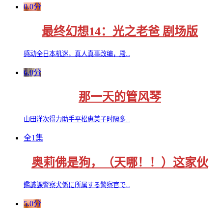
0.0分
最终幻想14：光之老爸 剧场版
感动全日本机迷，真人真事改编，殿...
6.0分
那一天的管风琴
山田洋次得力助手平松惠美子时隔多...
全1集
奥莉佛是狗，（天哪！！）这家伙
鑑識課警察犬係に所属する警察官で...
5.0分