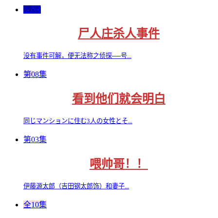
2.0分
尸人庄杀人事件
没有事件可解，便无法称之侦探──号...
第08集
看到他们就会明白
同じマンションに住む3人の女性とそ...
第03集
喂帅哥！！
伊藤源太郎（吉田钢太郎饰）和妻子...
全10集