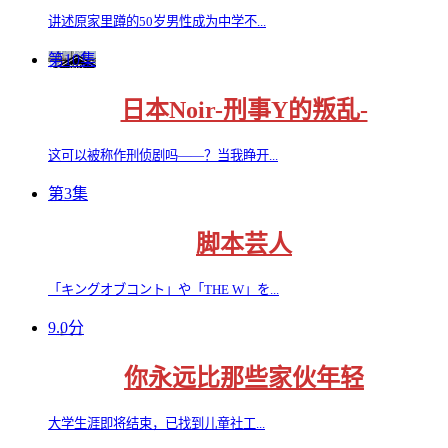
讲述原家里蹲的50岁男性成为中学不...
第10集
日本Noir-刑事Y的叛乱-
这可以被称作刑侦剧吗——？当我睁开...
第3集
脚本芸人
「キングオブコント」や「THE W」を...
9.0分
你永远比那些家伙年轻
大学生涯即将结束，已找到儿童社工...