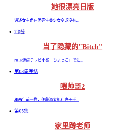
她很漂亮日版
讲述女主角在优等生美少女变成没有...
7.0分
当了隐藏的"Bitch"
NHK連続テレビ小説「ひよっこ」で注...
第08集完结
喂帅哥2
和两年前一样，伊藤源太郎和妻子千...
第05集
家里蹲老师