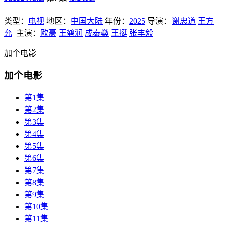
类型：
电视
地区：
中国大陆
年份：
2025
导演：
谢忠道
王方
允
主演：
欧豪
王鹤润
成泰燊
王挺
张丰毅
加个电影
加个电影
第1集
第2集
第3集
第4集
第5集
第6集
第7集
第8集
第9集
第10集
第11集