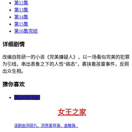
第12集
第13集
第14集
第15集
第16集完结
详细剧情
改编自陈研一的小说《完美嫌疑人》，以一场看似完美的犯罪
为引线，串出表象之下的人性“病态”，裹挟着孩童事件，反照
出众生相。
猜你喜欢
第100集完结
女王之家
该剧由洪硕九、洪恩美导演，金敏珠...