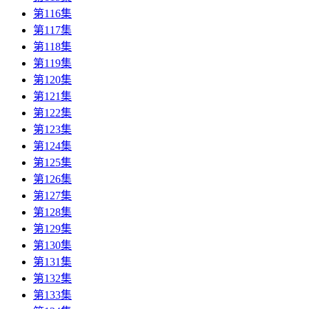
第116集
第117集
第118集
第119集
第120集
第121集
第122集
第123集
第124集
第125集
第126集
第127集
第128集
第129集
第130集
第131集
第132集
第133集