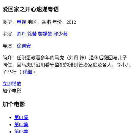
爱回家之开心速递粤语
类型：
电视
地区：
香港
年份：
2012
主演：
劉丹
徐榮
黎諾懿
郭少芸
导演：
徐遇安
简介：
任职惩教署多年的马虎（刘丹 饰）退休后搬回与儿子
同住，因马虎仍沿用看守监犯的法则管治家庭及各人，令小儿
子马壮（
详细 >
立即播放
加个电影
加个电影
第01集
第02集
第03集