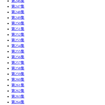
第246集
第247集
第248集
第249集
第250集
第251集
第252集
第253集
第254集
第255集
第256集
第257集
第258集
第259集
第260集
第261集
第262集
第263集
第264集