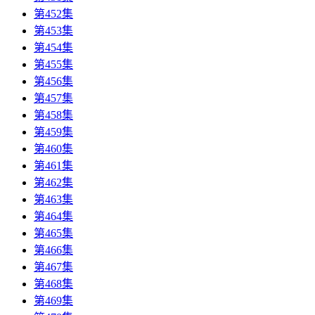
第452集
第453集
第454集
第455集
第456集
第457集
第458集
第459集
第460集
第461集
第462集
第463集
第464集
第465集
第466集
第467集
第468集
第469集