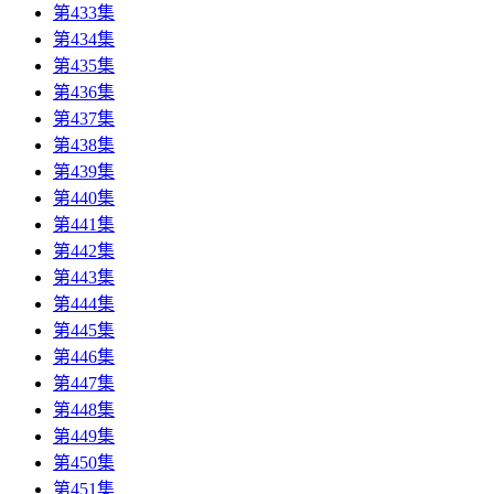
第433集
第434集
第435集
第436集
第437集
第438集
第439集
第440集
第441集
第442集
第443集
第444集
第445集
第446集
第447集
第448集
第449集
第450集
第451集