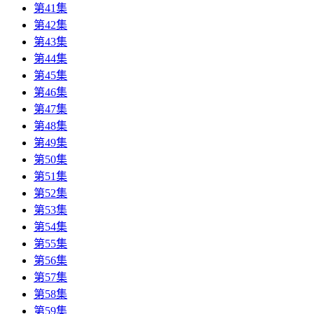
第41集
第42集
第43集
第44集
第45集
第46集
第47集
第48集
第49集
第50集
第51集
第52集
第53集
第54集
第55集
第56集
第57集
第58集
第59集