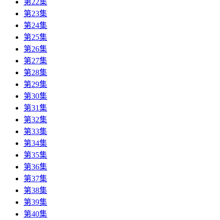
第22集
第23集
第24集
第25集
第26集
第27集
第28集
第29集
第30集
第31集
第32集
第33集
第34集
第35集
第36集
第37集
第38集
第39集
第40集