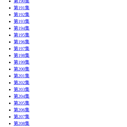
第190集
第191集
第192集
第193集
第194集
第195集
第196集
第197集
第198集
第199集
第200集
第201集
第202集
第203集
第204集
第205集
第206集
第207集
第208集