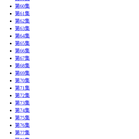
第60集
第61集
第62集
第63集
第64集
第65集
第66集
第67集
第68集
第69集
第70集
第71集
第72集
第73集
第74集
第75集
第76集
第77集