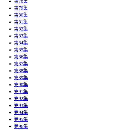
第78集
第79集
第80集
第81集
第82集
第83集
第84集
第85集
第86集
第87集
第88集
第89集
第90集
第91集
第92集
第93集
第94集
第95集
第96集