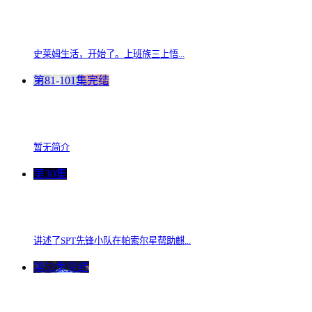
史莱姆生活，开始了。上班族三上悟...
第81-101集完结
暂无简介
第30集
讲述了SPT先锋小队在帕索尔星帮助麒...
第52集完结