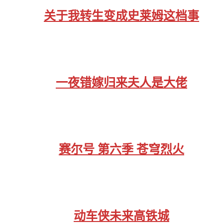
关于我转生变成史莱姆这档事
一夜错嫁归来夫人是大佬
赛尔号 第六季 苍穹烈火
动车侠未来高铁城