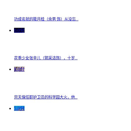
功成名就的筱月桂（余男 饰）从没忘...
0.0分
花季少女张辛儿（郭采洁饰），十岁...
8.0分
宗天保任职护卫员的科学园大火，他...
5.0分