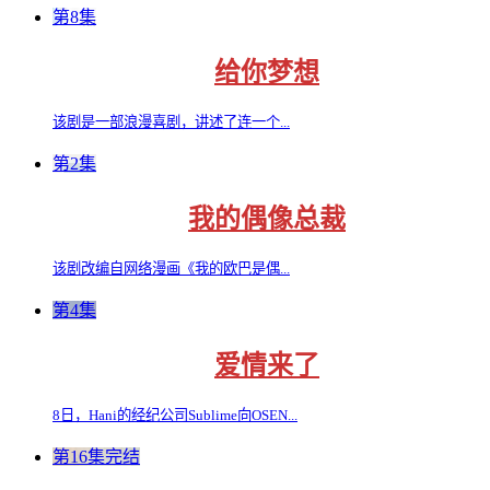
第8集
给你梦想
该剧是一部浪漫喜剧，讲述了连一个...
第2集
我的偶像总裁
该剧改编自网络漫画《我的欧巴是偶...
第4集
爱情来了
8日，Hani的经纪公司Sublime向OSEN...
第16集完结