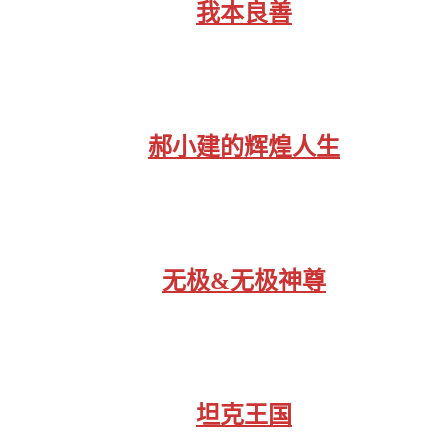
我本良善
郝小建的辉煌人生
无极&无极神尊
坦克王国