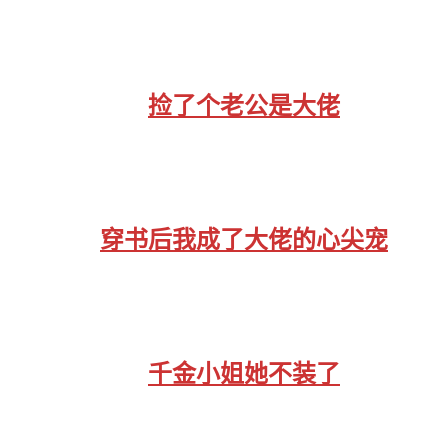
捡了个老公是大佬
穿书后我成了大佬的心尖宠
千金小姐她不装了