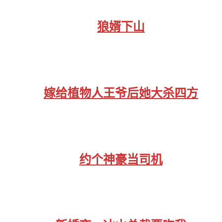
狼婿下山
嫁给植物人王爷后她大杀四方
约个神豪当司机