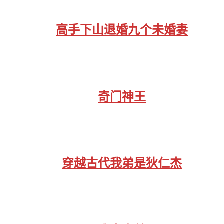
高手下山退婚九个未婚妻
奇门神王
穿越古代我弟是狄仁杰