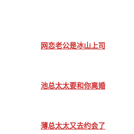
网恋老公是冰山上司
池总太太要和你离婚
薄总太太又去约会了