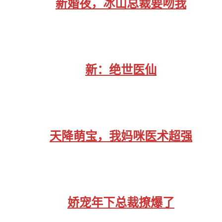
新婚夜，冰山总裁要吻我
新：绝世医仙
天降萌宝，我妈咪医术超强
娇宠年下总裁撩爆了