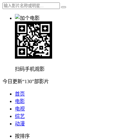
扫码手机观影
今日更新“130”部影片
首页
电影
电视
综艺
动漫
按排序