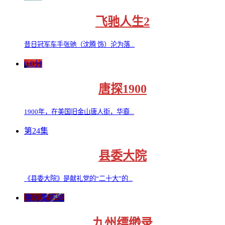
飞驰人生2
昔日冠军车手张驰（沈腾 饰）沦为落...
0.0分
唐探1900
1900年，在美国旧金山唐人街，华裔...
第24集
县委大院
《县委大院》是献礼党的“二十大”的...
第56集完结
九州缥缈录