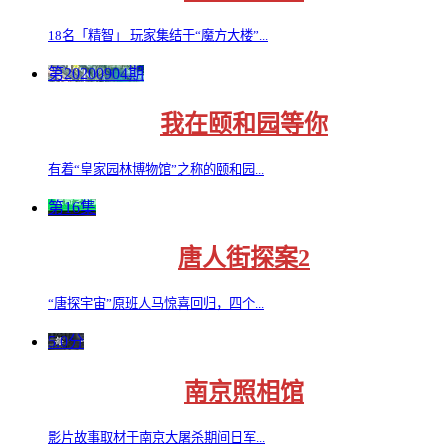
18名「精智」 玩家集结于“魔方大楼”...
第20200904期
我在颐和园等你
有着“皇家园林博物馆”之称的颐和园...
第16集
唐人街探案2
“唐探宇宙”原班人马惊喜回归，四个...
5.0分
南京照相馆
影片故事取材于南京大屠杀期间日军...