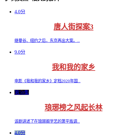
4.0分
唐人街探案3
继曼谷、纽约之后，东京再出大案。...
9.0分
我和我的家乡
电影《我和我的家乡》定档2020年国...
第50集
琅琊榜之风起长林
该剧讲述了在琅琊阁学艺的萧平旌调...
4.0分