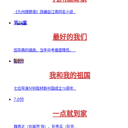
《九州缥缈录》改编自江南同名小说...
第24集
最好的我们
因非典的缘故，当年中考难度降低，...
9.0分
我和我的祖国
七位导演分别取材新中国成立70周年...
7.0分
一点就到家
魏晋北（刘昊然 饰）、彭秀兵（彭昱...