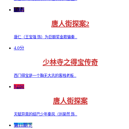
9.0分
唐人街探案2
唐仁（王宝强 饰）为巨额奖金欺骗秦...
4.0分
少林寺之得宝传奇
西门得宝是一个胸无大志的客栈老板...
9.0分
唐人街探案
天赋异禀的结巴少年秦风（刘昊然 饰...
第11期下