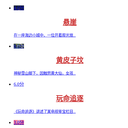
4.0分
悬崖
在一座海边小城中，一位开着观光旅...
0.0分
黄皮子坟
神秘雪山脚下，因触怒黄大仙，女孩...
6.0分
玩命追逐
《玩命追逐》讲述了某电视鉴宝栏目...
3.0分