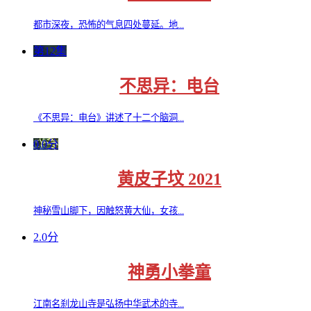
都市深夜，恐怖的气息四处蔓延。地...
第12集
不思异：电台
《不思异：电台》讲述了十二个脑洞...
0.0分
黄皮子坟 2021
神秘雪山脚下，因触怒黄大仙，女孩...
2.0分
神勇小拳童
江南名刹龙山寺是弘扬中华武术的寺...