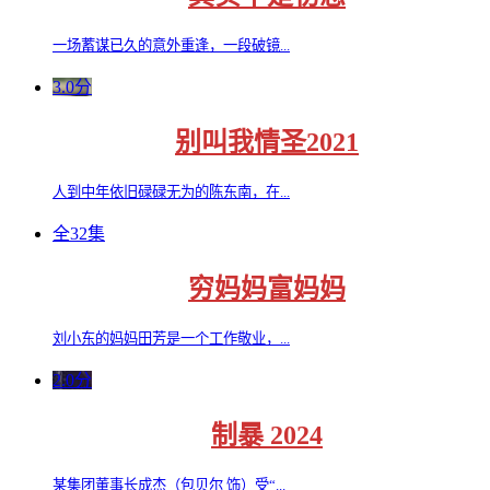
一场蓄谋已久的意外重逢，一段破镜...
3.0分
别叫我情圣2021
人到中年依旧碌碌无为的陈东南，在...
全32集
穷妈妈富妈妈
刘小东的妈妈田芳是一个工作敬业，...
2.0分
制暴 2024
某集团董事长成杰（包贝尔 饰）受“...