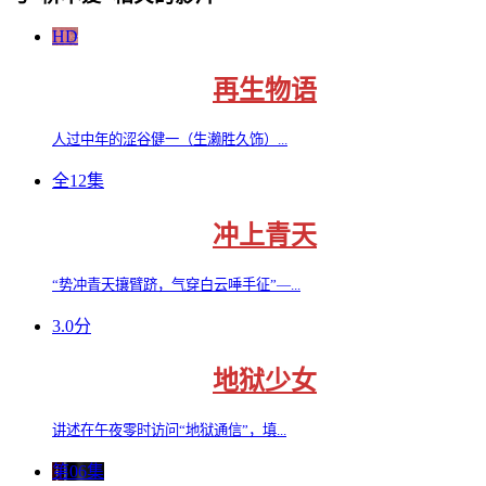
HD
再生物语
人过中年的涩谷健一（生濑胜久饰）...
全12集
冲上青天
“势冲青天攘臂跻，气穿白云唾手征”—...
3.0分
地狱少女
讲述在午夜零时访问“地狱通信”，填...
第06集