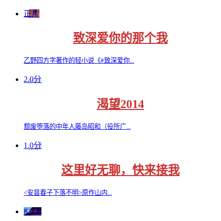
正片
致深爱你的那个我
乙野四方字著作的轻小说《#致深爱你...
2.0分
渴望2014
颓废堕落的中年人藤岛昭和（役所广...
1.0分
这里好无聊，快来接我
<安昙春子下落不明>原作山内...
8.0分