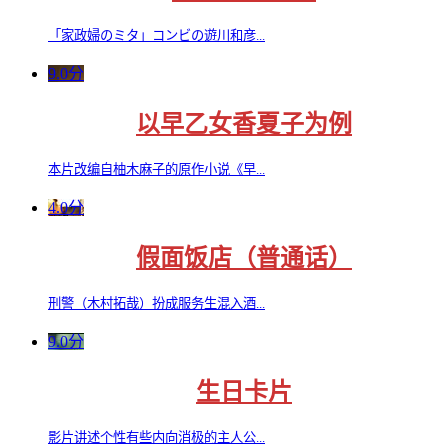
「家政婦のミタ」コンビの遊川和彦...
9.0分
以早乙女香夏子为例
本片改编自柚木麻子的原作小说《早...
4.0分
假面饭店（普通话）
刑警（木村拓哉）扮成服务生混入酒...
9.0分
生日卡片
影片讲述个性有些内向消极的主人公...