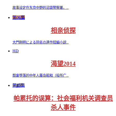
故事设定在东京中野的沼袋警察署，...
第06集
相亲侦探
大門剛明による同名の連作短編小説...
HD
渴望2014
颓废堕落的中年人藤岛昭和（役所广...
第05集
帕累托的误算：社会福利机关调查员
杀人事件