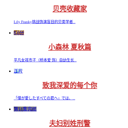
贝壳收藏家
Lily Franky挑战饰演盲目的贝类学者...
8.0分
小森林 夏秋篇
平凡女孩市子（桥本爱 饰）自幼生长...
正片
致我深爱的每个你
「僕が愛したすべての君へ」では、...
第11集完结
夫妇别姓刑警