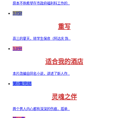
原本不抱希望在市政府福利科工作的...
3.0分
重写
高三的夏天，转学生保彦（阿达庆 饰...
3.0分
适合我的酒店
本片改编自同名小说，讲述了新人作...
第8集完结
灵魂之伴
两个男人内心都有深深的伤痕，孤单...