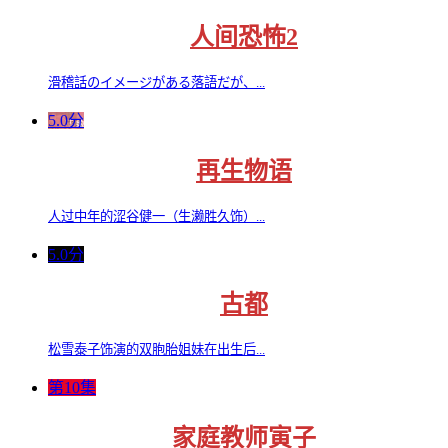
人间恐怖2
滑稽話のイメージがある落語だが、...
5.0分
再生物语
人过中年的涩谷健一（生濑胜久饰）...
5.0分
古都
松雪泰子饰演的双胞胎姐妹在出生后...
第10集
家庭教师寅子