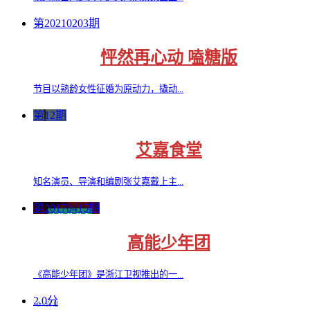
第20210203期
怦然再心动 嗑糖版
节目以熟龄女性征婚为原动力，撬动...
第12期
艾嘉食堂
知名演员、导演和编剧张艾嘉戴上主...
第20170415期
高能少年团
《高能少年团》是浙江卫视推出的一...
2.0分