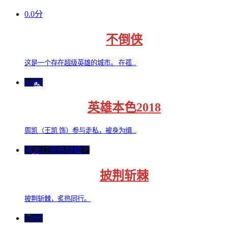
0.0分
不倒侠
这是一个存在超级英雄的城市。 在孤...
8.0分
英雄本色2018
周凯（王凯 饰）参与走私，被身为缉...
第0817预热特辑下
披荆斩棘
披荆斩棘，炙热同行。
3.0分