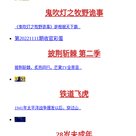
鬼吹灯之牧野诡事
《鬼吹灯之牧野诡事》是根据天下霸...
第20221111期收官彩蛋
披荆斩棘 第二季
披荆斩棘，炙热同行。芒果TV全景音...
3.0分
铁道飞虎
1941年太平洋战争爆发以后，穿过山...
4.0分
28岁未成年