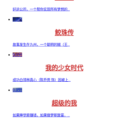
好运公司，一个帮你实现所有梦想的...
7.0分
鲛珠传
故事发生在九州，一个聪明的贼（王...
9.0分
我的少女时代
成功白领林真心（陈乔恩 饰）因被上...
0.0分
超级的我
如果睡觉能赚钱，如果做梦能致富，...