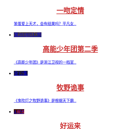
一吻定情
笨蛋爱上天才，会有结果吗？平凡女...
第20180512期
高能少年团第二季
《高能少年团》是浙江卫视的一档室...
全12集
牧野诡事
《鬼吹灯之牧野诡事》是根据天下霸...
4.0分
好运来