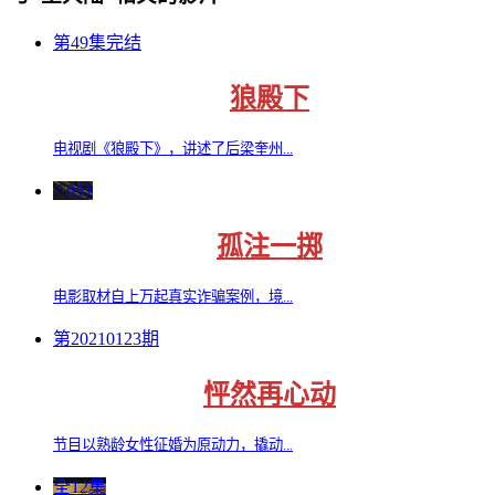
第49集完结
狼殿下
电视剧《狼殿下》，讲述了后梁奎州...
7.0分
孤注一掷
电影取材自上万起真实诈骗案例，境...
第20210123期
怦然再心动
节目以熟龄女性征婚为原动力，撬动...
全12集