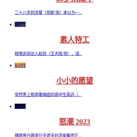
二十八岁的凉夏（倪妮 饰）本以为一...
6.0分
素人特工
极限运动达人赵风（王大陆 饰），误...
8.0分
小小的愿望
突然患上肌肉萎缩症的高中生高远（...
2.0分
怒潮 2023
横跨黑白两道只手遮天的洪泰集团正...