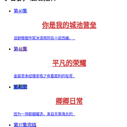
第40集
你是我的城池营垒
该剧根据作家沐清雨同名小说改编，...
第41集
平凡的荣耀
金宸资本经理吴恪之有着犀利的投资...
第40集
卿卿日常
因为一场联姻擢选，来自天南海北的...
第37集完结