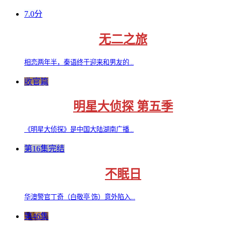
7.0分
无二之旅
相恋两年半，秦语终于迎来和男友的...
收官篇
明星大侦探 第五季
《明星大侦探》是中国大陆湖南广播...
第16集完结
不眠日
华澳警官丁奇（白敬亭 饰）意外陷入...
第46集