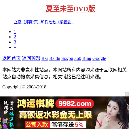
夏至未至DVD版
立夏（郑爽 饰）和程七七（柴碧云 ...
1
2
3
»
返回首页
返回顶部
Rss
Baidu
Sogou
360
Bing
Google
本网站为非赢利性站点，本网站所有内容均来源于互联网相关
站点自动搜索采集信息，相关链接已经注明来源。
Copyright © 2008-2018