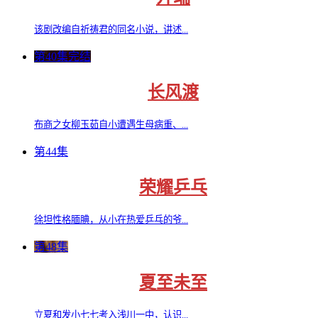
该剧改编自祈祷君的同名小说，讲述...
第40集完结
长风渡
布商之女柳玉茹自小遭遇生母病重、...
第44集
荣耀乒乓
徐坦性格腼腆，从小在热爱乒乓的爷...
第48集
夏至未至
立夏和发小七七考入浅川一中，认识...