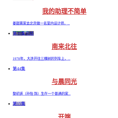
我的助理不简单
姜甜离家去北京做一名室内设计师，...
第39集完结
南来北往
1978年，大连开往三棵树的列车上，...
第44集
与晨同光
黎初遥（孙怡 饰）生在一个普通的家...
第15集
开端