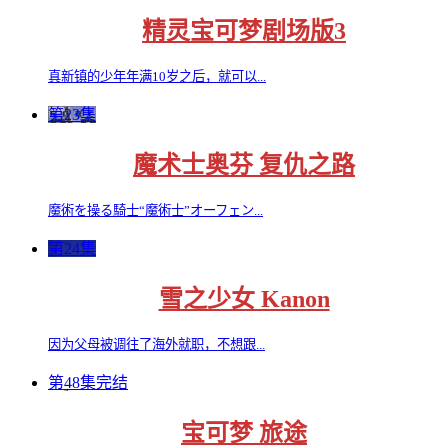
精灵宝可梦剧场版3
真新镇的少年年满10岁之后，就可以...
第23集
魔术士奥芬 复仇之路
魔術を操る騎士“魔術士”オーフェン...
第24集
雪之少女 Kanon
因为父母被调往了海外就职，不想跟...
第48集完结
宝可梦 旅途