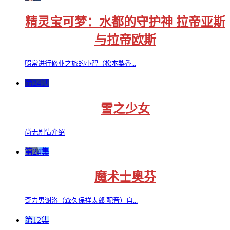
精灵宝可梦：水都的守护神 拉帝亚斯
与拉帝欧斯
照常进行修业之旅的小智（松本梨香...
第24话
雪之少女
尚无剧情介绍
第24集
魔术士奥芬
奇力男谢洛（森久保祥太郎 配音）自...
第12集