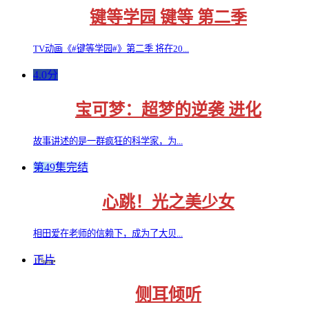
键等学园 键等 第二季
TV动画《#键等学园#》第二季 将在20...
4.0分
宝可梦：超梦的逆袭 进化
故事讲述的是一群疯狂的科学家，为...
第49集完结
心跳！光之美少女
相田爱在老师的信赖下，成为了大贝...
正片
侧耳倾听