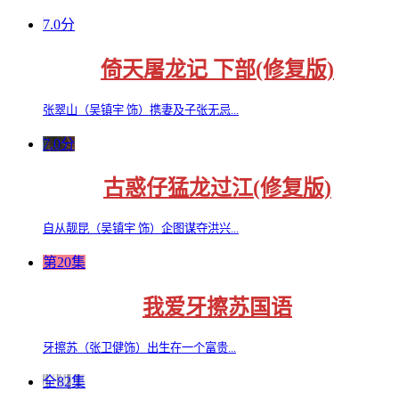
7.0分
倚天屠龙记 下部(修复版)
张翠山（吴镇宇 饰）携妻及子张无忌...
7.0分
古惑仔猛龙过江(修复版)
自从靓昆（吴镇宇 饰）企图谋夺洪兴...
第20集
我爱牙擦苏国语
牙擦苏（张卫健饰）出生在一个富贵...
全82集