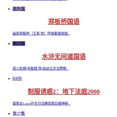
第30集
郑板桥国语
画家郑板桥（王喜 饰）怀揣着报效国...
第25集
水浒无间道国语
孤儿松荫(张智霖 饰)自幼立志当警察...
9.0分
制服诱惑2：地下法庭2000
富家女Laura在生日当晚回家后被神秘...
第37集