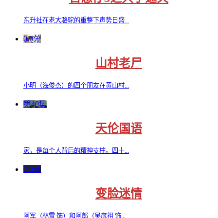
东升社在老大骆驼的重整下声势日盛...
0.0分
山村老尸
小明（海俊杰）的四个朋友在黄山村...
第40集
天伦国语
家，是每个人背后的精神支柱。四十...
2.0分
变脸迷情
阿军（林雪 饰）和阿郎（吴彦祖 饰...