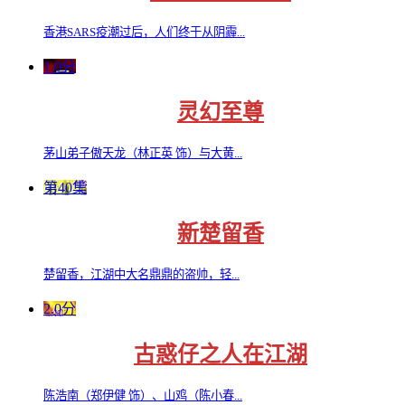
香港SARS疫潮过后，人们终于从阴霾...
1.0分
灵幻至尊
茅山弟子傲天龙（林正英 饰）与大黄...
第40集
新楚留香
楚留香，江湖中大名鼎鼎的盗帅，轻...
2.0分
古惑仔之人在江湖
陈浩南（郑伊健 饰）、山鸡（陈小春...