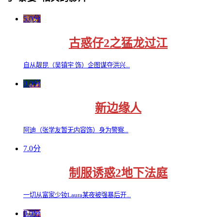
5.0分
古惑仔2之猛龙过江
自从靓昆（吴镇宇 饰）企图谋夺洪兴...
0.0分
新边缘人
阿迪（张学友暂无内容饰）身为警察...
7.0分
制服诱惑2地下法庭
一切从富家少钕Laura某夜被强暴后开...
0.0分