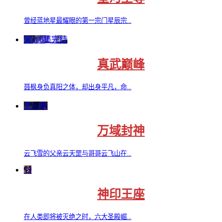
曾经蓝地星最耀眼的第一宗门星辰宗...
第196集完结
真武巅峰
聂枫身负真阳之体，却出身平凡，命...
第60集
万域封神
云飞雪的父亲云天罡与哥哥云飞山在...
59
神印王座
在人类即将被灭绝之时，六大圣殿崛...