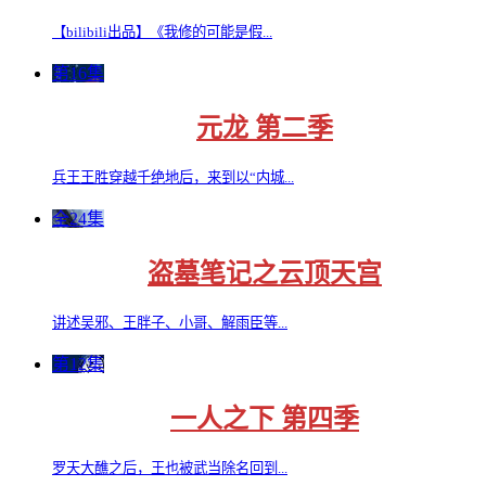
【bilibili出品】《我修的可能是假...
第16集
元龙 第二季
兵王王胜穿越千绝地后，来到以“内城...
全24集
盗墓笔记之云顶天宫
讲述吴邪、王胖子、小哥、解雨臣等...
第12集
一人之下 第四季
罗天大醮之后，王也被武当除名回到...