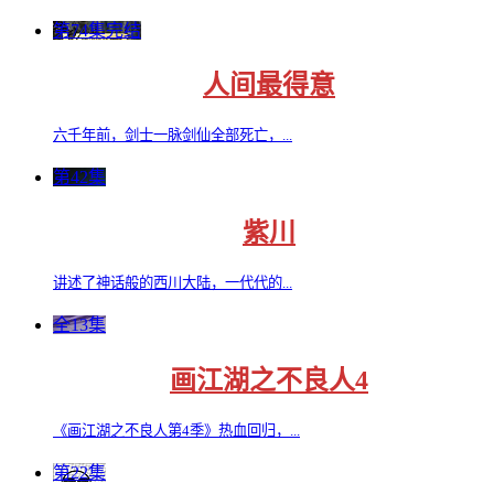
第74集完结
人间最得意
六千年前，剑士一脉剑仙全部死亡，...
第42集
紫川
讲述了神话般的西川大陆，一代代的...
全13集
画江湖之不良人4
《画江湖之不良人第4季》热血回归，...
第22集