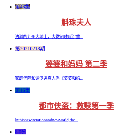
第48集
斛珠夫人
浩瀚的九州大地上，大徵朝珠赋沉重...
第20210218期
婆婆和妈妈 第二季
家庭代际和谐促进真人秀《婆婆和妈...
第16集
都市侠盗：救赎第一季
Inthisnewiterationandnewworld,the...
8.0分